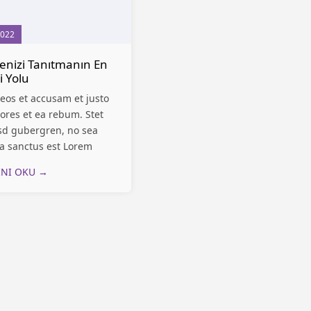
2022
enizi Tanıtmanın En
i Yolu
 eos et accusam et justo
ores et ea rebum. Stet
asd gubergren, no sea
a sanctus est Lorem
olor sit amet. Lorem
INI OKU →
olor sit amet, consetetur
ng elitr, sed...