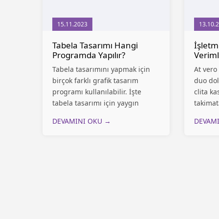
15.11.2023
13.10.
Tabela Tasarımı Hangi
İşletm
Programda Yapılır?
Veriml
Tabela tasarımını yapmak için
At vero
birçok farklı grafik tasarım
duo dol
programı kullanılabilir. İşte
clita k
tabela tasarımı için yaygın
takimat
olarak kullanılan bazı
ipsum d
DEVAMINI OKU →
DEVAM
programlar: Hangi programın
ipsum d
kullanılacağı, tasarım
sadipsci
ihtiyaçlarına, kişisel tercihlere ve
deneyime bağlı olarak
değişebilir. Profesyonel
tabelaların tasarımı için...