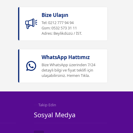
Bize Ulaşın
Tel: 0212 777 94 94
Gsm: 0532 573 31 11
Adres: Beylikdüzü / İST.
WhatsApp Hattımız
Bize WhatsApp üzerinden 7/24
detaylı bilgi ve fiyat teklifi için
ulaşabilirsiniz. Hemen Tıkla.
Takip Edin
Sosyal Medya