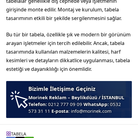
tabelalar genellikle dış cephede veya işletmenin
girişinde monte edilir. Montaj ve kurulum, tabela
tasarımının etkili bir şekilde sergilenmesini sağlar.
Bu tür bir tabela, özellikle şık ve modern bir görünüm
arayan işletmeler için tercih edilebilir. Ancak, tabela
tasarımında kullanılan malzemelerin kalitesi, harf
kesimleri ve detayların dikkatlice uygulanması, tabela
estetiği ve dayanıklılığı için önemlidir.
Bizimle İletişime Geçiniz
Morinek Reklam – Beylikdüzü / İSTANBUL
Telefon:
0212 777 09 09
WhatsApp:
0532
573 31 11
E-posta
: info@morinek.com
TABELA