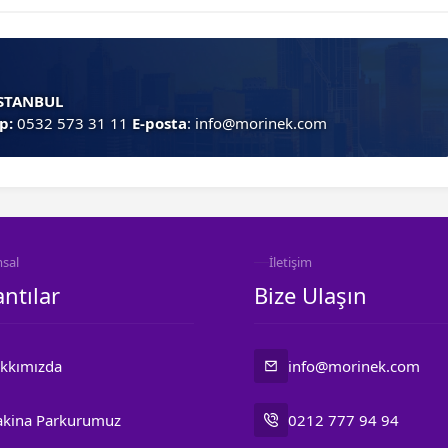
İSTANBUL
p:
0532 573 31 11
E-posta
: info@morinek.com
sal
İletişim
ntılar
Bize Ulaşın
kkımızda
info@morinek.com
kina Parkurumuz
0212 777 94 94