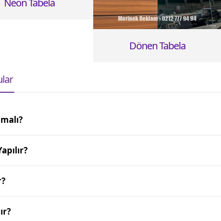
Neon Tabela
Dönen Tabela
ular
lmalı?
apılır?
r?
ır?