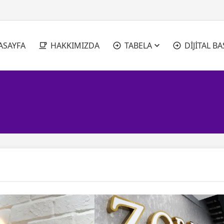
ASAYFA
HAKKIMIZDA
TABELA
DİJİTAL BA